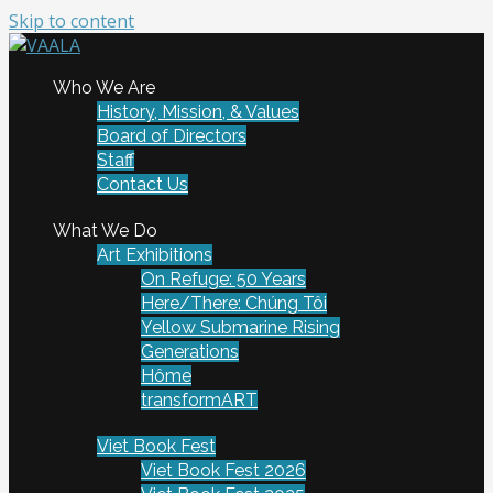
Skip to content
To connect and enrich communities through Vietnamese
Who We Are
VAALA
art and culture
History, Mission, & Values
Board of Directors
Staff
Contact Us
What We Do
Art Exhibitions
On Refuge: 50 Years
Here/There: Chúng Tôi
Yellow Submarine Rising
Generations
Hôme
transformART
Viet Book Fest
Viet Book Fest 2026