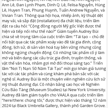
Ann Lê, Đan Lynh Phạm, Dinh Q. Lê, Felisa Nguyễn, Hùng
Lê, Huyen Tran, Phung Huynh, Tuấn Andrew Nguyễn, và
Vivian Tran. Thông qua hội họa, nhiếp ảnh, kỹ thuật dệt
may vải, và sắp đặt (installation) đa chất liệu, triển lãm
đặt ra câu hỏi: “Cộng đồng người Mỹ gốc Việt được thể
hiện và tiếp nối như thế nào?” Giám tuyển Audrey Bùi
chia sẻ về trọng tâm của cuộc triển lãm: “Tái tạo – chủ đề
nổi bật qua các tác phẩm xoáy vào đề tài gia đình, cộng
đồng, lịch sử, di sản văn hoá tuy bền vững nhưng cũng
không ngừng chuyển động. Có những tác phẩm cố ý làm
mờ và biến dạng các cấu trúc gia đình, truyền thống, và
vật thể văn hóa, nhằm gợi mở đối thoại sáng tạo.” Triển
lãm “Nơi Tị Nạn: 50 Năm Tái Tạo” mời gọi khán giả tương
tác với các tác phẩm và cùng khám phá bản sắc với các
nghệ sĩ. Audrey Bùi là một chuyên viên nghiên cứu lịch sử
mỹ thuật đương đại. Cô nhận bằng cao học về Nghiên
Cứu Bảo Tàng (Museum Studies) tại New York University.
Audrey đã làm giám tuyển cho VAALA qua cuộc triển lãm
“here/there: chúng tôi,” được thực hiện vào tháng 12 năm
2024 tại Black Umbrella Gallery, thành phố Garden Grove.