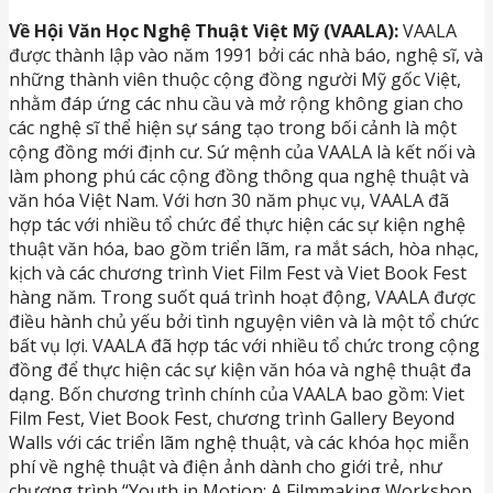
Về Hội Văn Học Nghệ Thuật Việt Mỹ (VAALA):
VAALA
được thành lập vào năm 1991 bởi các nhà báo, nghệ sĩ, và
những thành viên thuộc cộng đồng người Mỹ gốc Việt,
nhằm đáp ứng các nhu cầu và mở rộng không gian cho
các nghệ sĩ thể hiện sự sáng tạo trong bối cảnh là một
cộng đồng mới định cư. Sứ mệnh của VAALA là kết nối và
làm phong phú các cộng đồng thông qua nghệ thuật và
văn hóa Việt Nam. Với hơn 30 năm phục vụ, VAALA đã
hợp tác với nhiều tổ chức để thực hiện các sự kiện nghệ
thuật văn hóa, bao gồm triển lãm, ra mắt sách, hòa nhạc,
kịch và các chương trình Viet Film Fest và Viet Book Fest
hàng năm. Trong suốt quá trình hoạt động, VAALA được
điều hành chủ yếu bởi tình nguyện viên và là một tổ chức
bất vụ lợi. VAALA đã hợp tác với nhiều tổ chức trong cộng
đồng để thực hiện các sự kiện văn hóa và nghệ thuật đa
dạng. Bốn chương trình chính của VAALA bao gồm: Viet
Film Fest, Viet Book Fest, chương trình Gallery Beyond
Walls với các triển lãm nghệ thuật, và các khóa học miễn
phí về nghệ thuật và điện ảnh dành cho giới trẻ, như
chương trình “Youth in Motion: A Filmmaking Workshop