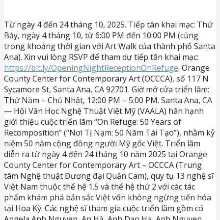
Từ ngày 4 đến 24 tháng 10, 2025. Tiếp tân khai mạc: Thứ
Bảy, ngày 4 tháng 10, từ 6:00 PM đến 10:00 PM (cùng
trong khoảng thời gian với Art Walk của thành phố Santa
Ana). Xin vui lòng RSVP để tham dự tiếp tân khai mạc:
https://bit.ly/OpeningNightReceptionOnRefuge
. Orange
County Center for Contemporary Art (OCCCA), số 117 N
Sycamore St, Santa Ana, CA 92701. Giờ mở cửa triển lãm:
Thứ Năm – Chủ Nhật, 12:00 PM – 5:00 PM. Santa Ana, CA
— Hội Văn Học Nghệ Thuật Việt Mỹ (VAALA) hân hạnh
giới thiệu cuộc triển lãm “On Refuge: 50 Years of
Recomposition” (“Nơi Tị Nạm: 50 Năm Tái Tạo”), nhằm kỷ
niệm 50 năm cộng đồng người Mỹ gốc Việt. Triển lãm
diễn ra từ ngày 4 đến 24 tháng 10 năm 2025 tại Orange
County Center for Contemporary Art – OCCCA (Trung
tâm Nghệ thuật Đương đại Quận Cam), quy tụ 13 nghệ sĩ
Việt Nam thuộc thế hệ 1.5 và thế hệ thứ 2 với các tác
phẩm khám phá bản sắc Việt vốn không ngừng tiến hóa
tại Hoa Kỳ. Các nghệ sĩ tham gia cuộc triển lãm gồm có
Angela Anh Nguyen, An Hà, Anh Dao Ha, Anh Nguyen,