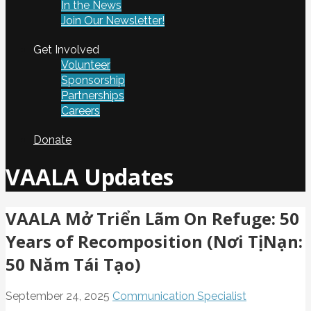
In the News
Join Our Newsletter!
Get Involved
Volunteer
Sponsorship
Partnerships
Careers
Donate
VAALA Updates
VAALA Mở Triển Lãm On Refuge: 50
Years of Recomposition (Nơi TịNạn:
50 Năm Tái Tạo)
September 24, 2025
Communication Specialist