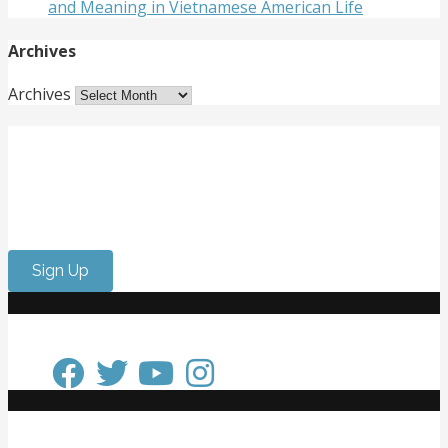
and Meaning in Vietnamese American Life
Archives
Archives
Get Involved
Want to meet passionate people who care about the
arts? Do you need to strengthen your resume or get
internship experience? Come volunteer with us!
Sign Up
Keep in Touch
Get in Touch