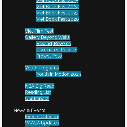
Viet Book Fest 2025
Viet Book Fest 2024
Viet Book Fest 2023
Viet Book Fest 2020
Viet Film Fest
Gallery Beyond Walls
Rewind, Reverse
Illuminated Recipes
Project Foto
Youth Programs
Youth In Motion 2025
NEA Big Read
Reading List
Our Impact
News & Events
Events Calendar
VAALA Updates