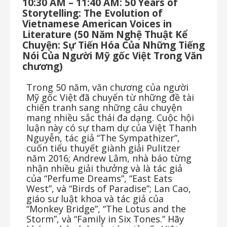
10:30 AM – 11:40 AM: 50 Years of
Storytelling: The Evolution of
Vietnamese American Voices
in
Literature
(50
Năm
Nghệ
Thuật
Kể
Chuyện:
Sự
Tiến
Hóa
Của
Những
Tiếng
Nói Của Người Mỹ gốc Việt Trong Văn
chương)
Trong
50
năm,
văn
chương
của
người
Mỹ
gốc
Việt
đã
chuyển
từ
những
đề
tài
chiến
tranh
sang những câu chuyện
mang nhiều sắc thái đa dạng. Cuộc hội
luận này có sự tham dự của Việt Thanh
Nguyễn, tác giả “The Sympathizer”,
cuốn tiểu thuyết giành giải Pulitzer
năm 2016; Andrew Lâm, nhà báo từng
nhận nhiều giải thưởng và là tác giả
của “Perfume Dreams”, “East Eats
West”, và “Birds of Paradise”; Lan Cao,
giáo sư luật khoa và tác giả của
“Monkey Bridge”, “The Lotus and the
Storm”, và “Family in Six Tones.” Hãy