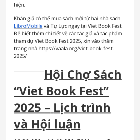
hiện.
Khán
giả
có
thể
mua
sách
mới
từ
hai
nhà
sách
LibroMobile
và
Tự
Lực
ngay
tại
Viet
Book
Fest.
Để biết thêm chi tiết về các tác giả và tác phẩm
tham dự Viet Book Fest 2025, xin vào thăm
trang nhà https://vaala.org/viet-book-fest-
2025/
Hội
Chợ
Sách
“Viet
Book
Fest”
2025
–
Lịch
trình
và
Hội
luận