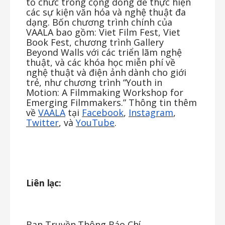
tổ chức trong cộng đồng để thực hiện
các sự kiện văn hóa và nghệ thuật đa
dạng. Bốn chương trình chính của
VAALA bao gồm: Viet Film Fest, Viet
Book Fest, chương trình Gallery
Beyond Walls với
các
triển
lãm
nghệ
thuật,
và
các
khóa
học
miễn
phí
về
nghệ
thuật
và
điện
ảnh
dành
cho
giới
trẻ, như chương trình “Youth in
Motion: A Filmmaking Workshop for
Emerging Filmmakers.” Thông tin thêm
về
VAALA
tại
Facebook
,
Instagram
,
Twitter
, và
YouTube
.
Liên
lạc:
Ban
Truyền
Thông
Báo
Chí