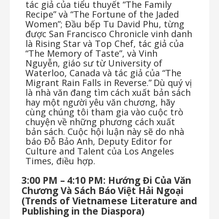
tác giả của tiểu thuyết “The Family
Recipe” và “The Fortune of the Jaded
Women”; Đầu bếp Tu David Phu, từng
được San Francisco Chronicle vinh danh
là Rising Star và Top Chef, tác giả của
“The Memory of Taste”, và Vinh
Nguyễn, giáo sư từ University of
Waterloo, Canada và
tác
giả
của
“The
Migrant
Rain
Falls
in
Reverse.”
Dù
quý
vị
là
nhà
văn
đang
tìm
cách
xuất
bản sách
hay một người yêu văn chương, hãy
cùng chúng tôi tham gia vào cuộc trò
chuyện về những phương cách xuất
bản sách. Cuộc hội luận này sẽ do nhà
báo Đỗ Bảo Anh, Deputy Editor for
Culture and Talent của Los Angeles
Times, điều hợp.
3:00
PM
–
4:10
PM:
Hướng
Đi
Của
Văn
Chương
Và
Sách
Báo
Việt
Hải
Ngoại
(Trends
of Vietnamese Literature and
Publishing in the Diaspora)