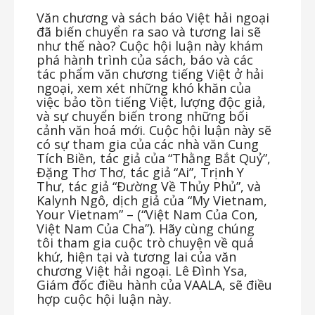
Văn chương và sách báo Việt hải ngoại
đã biến chuyển ra sao và tương lai sẽ
như thế nào? Cuộc hội luận này khám
phá hành trình của sách, báo và các
tác phẩm văn chương tiếng Việt ở
hải
ngoại,
xem
xét
những
khó
khăn
của
việc
bảo
tồn
tiếng
Việt,
lượng
độc
giả,
và
sự
chuyển biến
trong
những
bối
cảnh
văn
hoá
mới.
Cuộc
hội
luận
này
sẽ
có
sự
tham
gia
của
các
nhà
văn Cung
Tích
Biền,
tác
giả
của
“Thằng
Bắt
Quỷ”,
Đặng
Thơ
Thơ,
tác
giả
“Ai”,
Trịnh
Y
Thư,
tác
giả “Đường Về Thủy Phủ”, và
Kalynh Ngô, dịch giả của “My Vietnam,
Your Vietnam” – (“Việt Nam Của
Con,
Việt
Nam
Của
Cha”).
Hãy
cùng
chúng
tôi
tham
gia
cuộc
trò
chuyện
về
quá
khứ,
hiện tại
và
tương
lai
của
văn
chương
Việt
hải
ngoại.
Lê
Đình
Ysa,
Giám
đốc
điều
hành
của
VAALA, sẽ điều
hợp cuộc hội luận này.