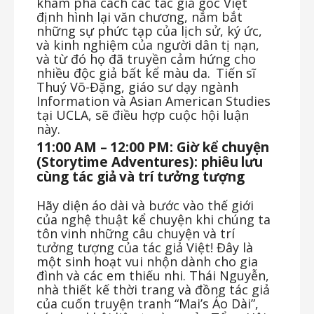
khám phá cách các tác giả gốc Việt
định hình lại văn chương, nắm bắt
những sự phức tạp của lịch sử, ký ức,
và kinh nghiệm của người dân tị nạn,
và từ đó họ đã truyền cảm hứng cho
nhiều độc giả bất kể màu da.
Tiến sĩ
Thuý Võ-Đặng, giáo sư dạy ngành
Information và Asian American Studies
tại UCLA, sẽ điều hợp cuộc hội luận
này.
11:00
AM
–
12:00
PM:
Giờ
kể
chuyện
(Storytime
Adventures):
phiêu
lưu
cùng
tác
giả
và trí tưởng tượng
Hãy diện áo dài và bước vào thế giới
của nghệ thuật kể chuyện khi chúng ta
tôn vinh những câu chuyện và trí
tưởng tượng của tác giả Việt! Đây là
một sinh hoạt vui nhộn dành cho gia
đình và các em thiếu nhi. Thái Nguyễn,
nhà thiết kế thời trang và đồng tác giả
của cuốn truyện tranh “Mai’s Áo Dài”,