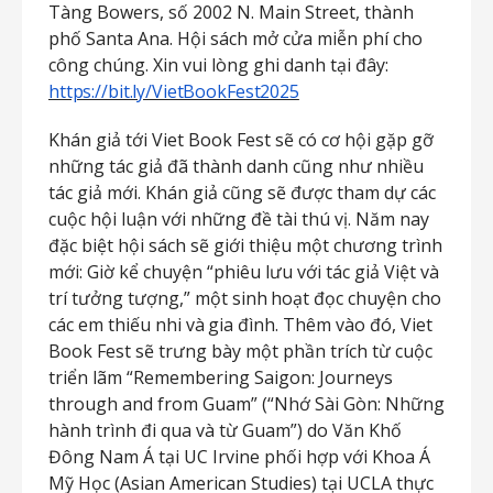
Tàng Bowers, số 2002 N. Main Street, thành
phố Santa Ana. Hội sách mở cửa miễn phí cho
công chúng. Xin vui lòng ghi danh tại đây:
https://bit.ly/VietBookFest2025
Khán giả tới Viet Book Fest sẽ có cơ hội gặp gỡ
những tác giả đã thành danh cũng như nhiều
tác giả mới. Khán giả cũng sẽ được tham dự các
cuộc hội luận với những đề tài thú vị. Năm nay
đặc biệt hội sách sẽ giới thiệu một chương trình
mới: Giờ kể chuyện “phiêu lưu với tác giả Việt
và
trí
tưởng
tượng,”
một
sinh
hoạt
đọc
chuyện
cho
các
em
thiếu
nhi
và
gia
đình.
Thêm
vào đó, Viet
Book Fest sẽ trưng bày một phần trích từ cuộc
triển lãm “Remembering Saigon: Journeys
through and from Guam” (“Nhớ Sài Gòn: Những
hành trình đi qua và từ Guam”) do Văn Khố
Đông Nam Á tại UC Irvine phối hợp với Khoa Á
Mỹ Học (Asian American Studies) tại UCLA thực