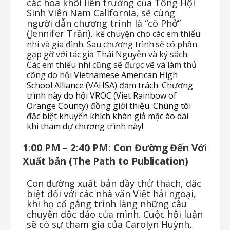
các hoa khôi liên trường của Tổng Hội
Sinh Viên Nam California, sẽ cùng
người dẫn chương trình là “cô Phở”
(Jennifer Trần),
kể chuyện cho các em thiếu
nhi và gia đình.
Sau
chương
trình
sẽ
có
phần
gặp
gỡ
với
tác
giả
Thái
Nguyễn
và
ký
sách.
Các
em thiếu nhi cũng sẽ được vẽ và làm thủ
công do hội
Vietnamese American High
School Alliance (VAHSA) đảm trách. Chương
trình này do hội VROC (Viet Rainbow of
Orange County) đồng giới thiệu. Chúng tôi
đặc biệt khuyến khích khán giả mặc áo dài
khi tham dự chương trình này!
1:00
PM
–
2:40
PM:
Con
Đường
Đến
Với
Xuất
bản
(The
Path
to
Publication)
Con đường xuất bản đầy thử thách, đặc
biệt đối với các nhà văn Việt hải ngoại,
khi họ cố gắng trình làng những câu
chuyện độc đáo của mình. Cuộc hội luận
sẽ có sự tham gia của Carolyn Huỳnh,