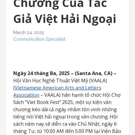
Chương Của Tác
Giả Việt Hải Ngoại
March 24, 2025
Communication Specialist
Ngày 24 tháng Ba, 2025 – (Santa Ana, CA) –
Hội Văn Học Nghệ Thuật Việt Mỹ (VAALA)
(
Vietnamese American Arts and Letters
Association
– VAALA) hân hạnh tổ chức Hội Chợ
Sách “Viet
Book
Fest”
2025,
một
sự
kiện
văn
chương
kéo
dài
cả
ngày
nhằm
tôn
vinh
những
tiếng
nói Việt
hải
ngoại
trong
văn
chương.
Hội
sách
năm
nay
sẽ
diễn
ra
vào
Chủ
Nhật,
ngày
6
tháng
Tư, từ 10:00 AM đến 5:00 PM tại Viện Bảo