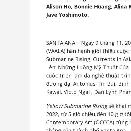
Alison Ho, Bonnie Huang, Alina 
Jave Yoshimoto.
SANTA ANA – Ngày 9 tháng 11, 20
(VAALA) hân hạnh giới thiệu cuộc
Submarine Rising: Currents in As
Lên: Những Luồng Mỹ Thuật Của N
cuộc triển lãm đa nghệ thuật trì
đương đại Antonius-Tin Bui, Binh
Kawai, Victo Ngai , Dan Lynh Pha
Yellow Submarine Rising
sẽ khai 
2022, từ 5 giờ chiều đến 10 giờ tố
Contemporary Art (OCCCA) cùng n
tháng của thành phố Santa Ana. T