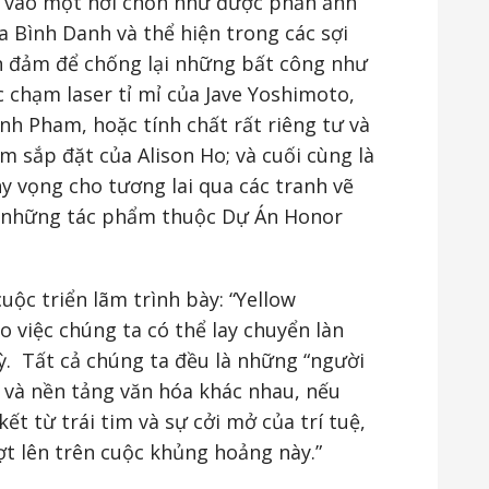
ân vào một nơi chốn như được phản ảnh
 Bình Danh và thể hiện trong các sợi
n đảm để chống lại những bất công như
 chạm laser tỉ mỉ của Jave Yoshimoto,
nh Pham, hoặc tính chất rất riêng tư và
sắp đặt của Alison Ho; và cuối cùng là
y vọng cho tương lai qua các tranh vẽ
à những tác phẩm thuộc Dự Án Honor
uộc triển lãm trình bày: “Yellow
 việc chúng ta có thể lay chuyển làn
ỳ. Tất cả chúng ta đều là những “người
 và nền tảng văn hóa khác nhau, nếu
t từ trái tim và sự cởi mở của trí tuệ,
ợt lên trên cuộc khủng hoảng này.”