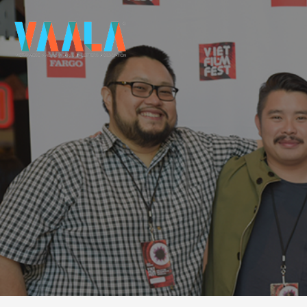
VAALA
To connect and enrich communities through Vietnamese art and culture