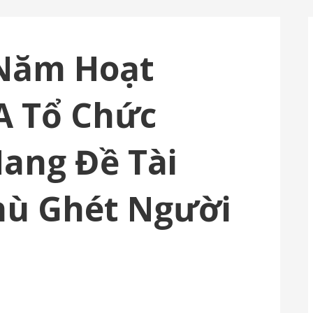
 Năm Hoạt
A Tổ Chức
ang Đề Tài
hù Ghét Người