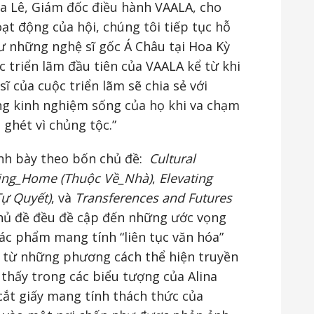
sa Lê, Giám đốc điều hành VAALA, cho
ạt động của hội, chúng tôi tiếp tục hỗ
ư những nghệ sĩ gốc Á Châu tại Hoa Kỳ
c triển lãm đầu tiên của VAALA kể từ khi
ĩ của cuộc triển lãm sẽ chia sẻ với
g kinh nghiệm sống của họ khi va chạm
 ghét vì chủng tộc.”
ình bày theo bốn chủ đề:
Cultural
ing_Home (Thuộc Về_Nhà)
,
Elevating
ự Quyết)
,
và
Transferences and Futures
chủ đề đều đề cập đến những ước vọng
ác phẩm mang tính “liên tục văn hóa”
ếp từ những phương cách thể hiện truyền
 thấy trong các biểu tượng của Alina
ắt giấy mang tính thách thức của