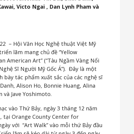
Kawai, Victo Ngai , Dan Lynh Pham và
22 – Hội Văn Học Nghệ thuật Việt Mỹ
 triển lãm mang chủ đề “Yellow
ian American Art” (“Tàu Ngầm Vàng Nổi
ghệ Sĩ Người Mỹ Gốc Á”). Đây là một
nh bày tác phẩm xuất sắc của các nghệ sĩ
 Danh, Alison Ho, Bonnie Huang, Alina
m và Jave Yoshimoto.
mạc vào Thứ Bảy, ngày 3 tháng 12 năm
i, tại Orange County Center for
gày với “Art Walk” vào mỗi thứ Bảy đầu
riển lãm sẽ kéo dài từ ngày 3 đến ngày