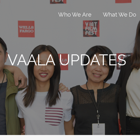
Who We Are
What We Do
VAALA UPDATES