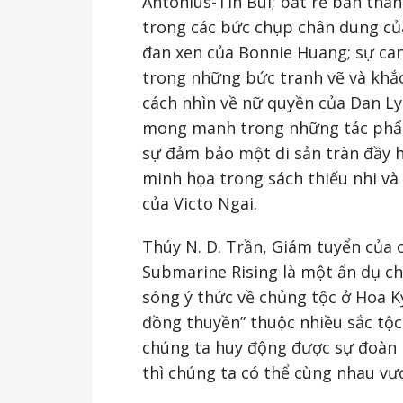
Antonius-Tin Bui; bắt rễ bản th
trong các bức chụp chân dung của
đan xen của Bonnie Huang; sự ca
trong những bức tranh vẽ và khắc
cách nhìn về nữ quyền của Dan Ly
mong manh trong những tác phẩm 
sự đảm bảo một di sản tràn đầy h
minh họa trong sách thiếu nhi v
của Victo Ngai.
Thúy N. D. Trần, Giám tuyển của c
Submarine Rising là một ẩn dụ cho
sóng ý thức về chủng tộc ở Hoa K
đồng thuyền” thuộc nhiều sắc tộc
chúng ta huy động được sự đoàn kế
thì chúng ta có thể cùng nhau vư