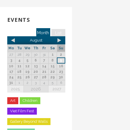
EVENTS
Month
List
August
Mo
Tu
We
Th
Fr
Sa
Su
27
28
29
30
31
1
2
3
4
5
6
7
8
9
10
11
12
13
14
15
16
17
18
19
20
21
22
23
24
25
26
27
28
29
30
31
1
2
3
4
5
6
2026
2025
2027
Art
Children
Viet Film Fest
Gallery Beyond Walls