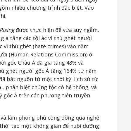
gồm nhiều chương trình đặc biệt. Vào
hí.
Rising
được thực hiện để vừa suy ngẫm,
gia tăng các tội ác vì thù ghét người
c vì thù ghét (hate crimes) vào năm
ười (Human Relations Commission) ở
ời gốc Châu Á đã gia tăng 43% và
thù ghét người gốc Á tăng 164% từ năm
ã bắt nguồn từ một thời kỳ lịch sử từ
ại, phân biệt chủng tộc có hệ thống, và
ỹ gốc Á trên các phương tiện truyền
t và làm phong phú cộng đồng qua nghệ
 thời tạo một không gian để nuôi dưỡng