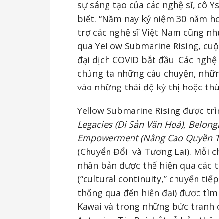
sự sáng tạo của các nghệ sĩ, cô Y
biết. “Năm nay kỷ niệm 30 năm ho
trợ các nghệ sĩ Việt Nam cũng nh
qua Yellow Submarine Rising, cuộ
đại dịch COVID bắt đầu. Các nghệ s
chúng ta những câu chuyện, nhữn
vào những thái độ kỳ thị hoặc thù
Yellow Submarine Rising được tr
Legacies (Di Sản Văn Hoá)
,
Belong
Empowerment
(Nâng Cao Quyền T
(Chuyển Đổi và Tương Lai). Mỗi 
nhân bản được thể hiện qua các t
(“cultural continuity,” chuyển ti
thống qua đến hiện đại) được tìm
Kawai và trong những bức tranh c